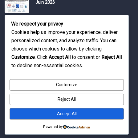
Juin 2026
Water Expo 2026, 5,6 et 7 Mai 2026
We respect your privacy
Cookies help us improve your experience, deliver
personalized content, and analyze traffic. You can
Workshop on “INTEGRATED GROUNDWATER
choose which cookies to allow by clicking
MODELLING, 13-16 April 2026.
Customize
. Click
Accept All
to consent or
Reject All
to decline non-essential cookies.
Customize
Reject All
© Copyright 2016 Association Eau et Développement.
By Pixelia.
Accept All
Powered by