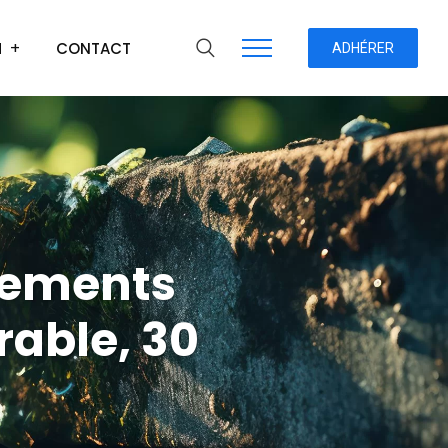
H
CONTACT
ADHÉRER
gements
rable, 30