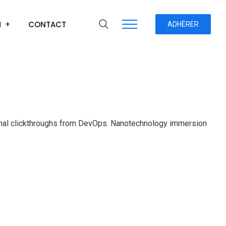
H
CONTACT
ADHÉRER
ditional clickthroughs from DevOps. Nanotechnology immersion