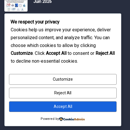
Juin 2026
Water Expo 2026, 5,6 et 7 Mai 2026
We respect your privacy
Cookies help us improve your experience, deliver
personalized content, and analyze traffic. You can
Workshop on “INTEGRATED GROUNDWATER
choose which cookies to allow by clicking
MODELLING, 13-16 April 2026.
Customize
. Click
Accept All
to consent or
Reject All
to decline non-essential cookies.
Customize
Reject All
© Copyright 2016 Association Eau et Développement.
By Pixelia.
Accept All
Powered by