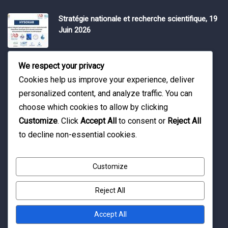
Stratégie nationale et recherche scientifique, 19
Juin 2026
Water Expo 2026, 5,6 et 7 Mai 2026
We respect your privacy
Cookies help us improve your experience, deliver
personalized content, and analyze traffic. You can
Workshop on “INTEGRATED GROUNDWATER
choose which cookies to allow by clicking
MODELLING, 13-16 April 2026.
Customize
. Click
Accept All
to consent or
Reject All
to decline non-essential cookies.
Customize
Reject All
© Copyright 2016 Association Eau et Développement.
By Pixelia.
Accept All