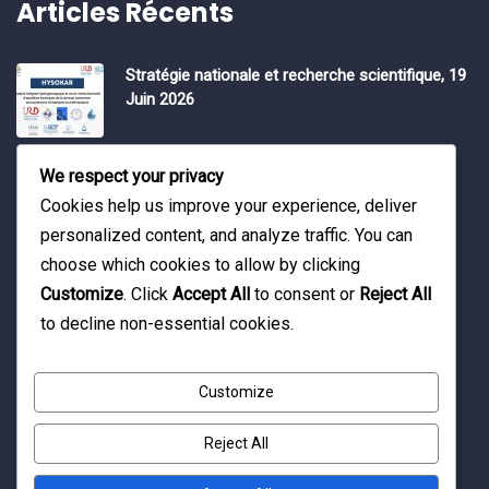
Articles Récents
Stratégie nationale et recherche scientifique, 19
Juin 2026
Water Expo 2026, 5,6 et 7 Mai 2026
We respect your privacy
Cookies help us improve your experience, deliver
personalized content, and analyze traffic. You can
Workshop on “INTEGRATED GROUNDWATER
choose which cookies to allow by clicking
MODELLING, 13-16 April 2026.
Customize
. Click
Accept All
to consent or
Reject All
to decline non-essential cookies.
Customize
Reject All
© Copyright 2016 Association Eau et Développement.
By Pixelia.