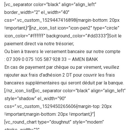
[vc_separator color=”black” align=”align_left”
border_width=”2″ el_width=”40″
css=”.vc_custom_1529447416898{margin-bottom: 20px
!important;}”][nz_icon_list icon=”icon-pen2″ type=”circle”
icon_color=”#ffffff” background_color=”#dd3333″]Soit le
paiement direct via notre trésorier;
Ou bien à travers le versement bancaire sur notre compte
: 07 309 0 075 105 587 928 33 – AMEN BANK
En cas de payement par chèque ou par virement, veuillez
rajouter aux frais d’adhésion 2 DT pour couvrir les frais
bancaires supplémentaires qui seront déduit par la banque.
[/nz_icon_list][vc_separator color=”black” align=”align_left”
style=”shadow” el_width=”90″
css=”.vc_custom_1529450265606{margin-top: 20px
!important;margin-bottom: 20px !important;}”]
[vc_round_chart type=”doughnut” style=”modern”
stroke_width=”2″