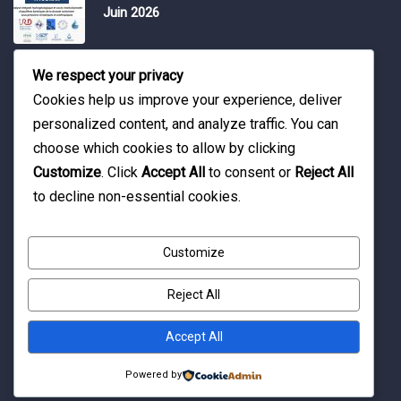
Juin 2026
Water Expo 2026, 5,6 et 7 Mai 2026
We respect your privacy
Cookies help us improve your experience, deliver
personalized content, and analyze traffic. You can
Workshop on “INTEGRATED GROUNDWATER
choose which cookies to allow by clicking
MODELLING, 13-16 April 2026.
Customize
. Click
Accept All
to consent or
Reject All
to decline non-essential cookies.
Customize
Reject All
© Copyright 2016 Association Eau et Développement.
By Pixelia.
Accept All
Powered by