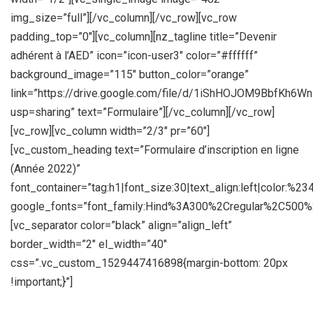
img_size=”full”][/vc_column][/vc_row][vc_row
padding_top=”0″][vc_column][nz_tagline title=”Devenir
adhérent à l’AED” icon=”icon-user3″ color=”#ffffff”
background_image=”115″ button_color=”orange”
link=”https://drive.google.com/file/d/1iShHOJOM9BbfK
usp=sharing” text=”Formulaire”][/vc_column][/vc_row]
[vc_row][vc_column width=”2/3″ pr=”60″]
[vc_custom_heading text=”Formulaire d’inscription en ligne
(Année 2022)”
font_container=”tag:h1|font_size:30|text_align:left|color:%23
google_fonts=”font_family:Hind%3A300%2Cregular%2C500
[vc_separator color=”black” align=”align_left”
border_width=”2″ el_width=”40″
css=”.vc_custom_1529447416898{margin-bottom: 20px
!important;}”]