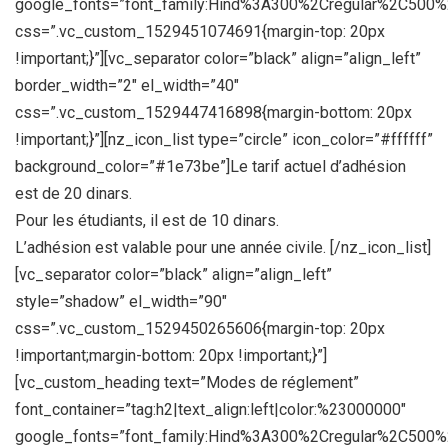
google_fonts=”font_family:Hind%3A300%2Cregular%2C500
css=”.vc_custom_1529451074691{margin-top: 20px
!important;}”][vc_separator color=”black” align=”align_left”
border_width=”2″ el_width=”40″
css=”.vc_custom_1529447416898{margin-bottom: 20px
!important;}”][nz_icon_list type=”circle” icon_color=”#ffffff”
background_color=”#1e73be”]Le tarif actuel d’adhésion
est de 20 dinars.
Pour les étudiants, il est de 10 dinars.
L’adhésion est valable pour une année civile. [/nz_icon_list]
[vc_separator color=”black” align=”align_left”
style=”shadow” el_width=”90″
css=”.vc_custom_1529450265606{margin-top: 20px
!important;margin-bottom: 20px !important;}”]
[vc_custom_heading text=”Modes de réglement”
font_container=”tag:h2|text_align:left|color:%23000000″
google_fonts=”font_family:Hind%3A300%2Cregular%2C500