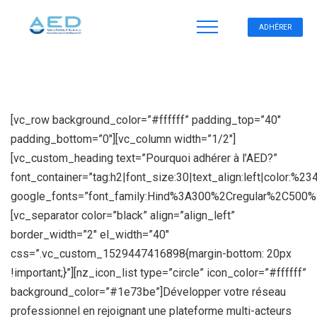
ADHÉRER
[vc_row background_color=”#ffffff” padding_top=”40″
padding_bottom=”0″][vc_column width=”1/2″]
[vc_custom_heading text=”Pourquoi adhérer à l’AED?”
font_container=”tag:h2|font_size:30|text_align:left|color:%23
google_fonts=”font_family:Hind%3A300%2Cregular%2C500
[vc_separator color=”black” align=”align_left”
border_width=”2″ el_width=”40″
css=”.vc_custom_1529447416898{margin-bottom: 20px
!important;}”][nz_icon_list type=”circle” icon_color=”#ffffff”
background_color=”#1e73be”]Développer votre réseau
professionnel en rejoignant une plateforme multi-acteurs