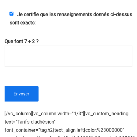
Je certifie que les renseignements donnés ci-dessus
sont exacts:
Que font 7 + 2 ?
[/vc_column][vc_column width=”1/3″][vc_custom_heading
text=”Tarifs d’adhésion”
font_container=”tag:h2|text_align:left|color:%23000000″