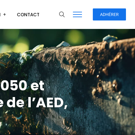
H
CONTACT
ADHÉRER
2050 et
 de l’AED,