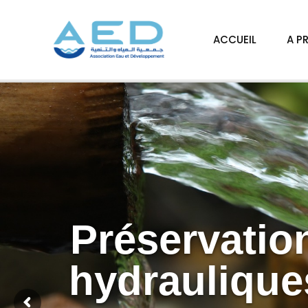
ACCUEIL
A P
Préservatio
hydraulique