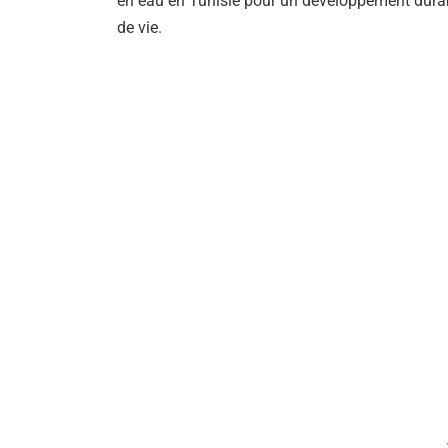
en eau en Tunisie pour un développement durabl
de vie.