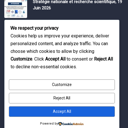
Stratégie nationale et recherche scientifique, 19
Juin 2026
Water Expo 2026, 5,6 et 7 Mai 2026
We respect your privacy
Cookies help us improve your experience, deliver
personalized content, and analyze traffic. You can
Workshop on “INTEGRATED GROUNDWATER
choose which cookies to allow by clicking
MODELLING, 13-16 April 2026.
Customize
. Click
Accept All
to consent or
Reject All
to decline non-essential cookies.
Customize
Reject All
© Copyright 2016 Association Eau et Développement.
By Pixelia.
Accept All
Powered by