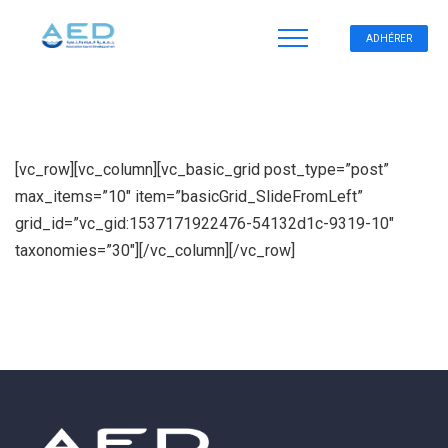
ADHÉRER
[vc_row][vc_column][vc_basic_grid post_type=”post”
max_items=”10″ item=”basicGrid_SlideFromLeft”
grid_id=”vc_gid:1537171922476-54132d1c-9319-10″
taxonomies=”30″][/vc_column][/vc_row]