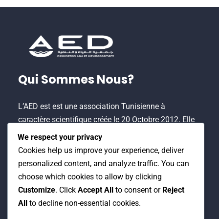
Qui Sommes Nous?
L’AED est est une association Tunisienne à
caractère scientifique créée le 20 Octobre 2012. Elle
est une plateforme multi-acteurs permettant de
We respect your privacy
contribuer à un développement durable et à
Cookies help us improve your experience, deliver
l’amélioration de la qualité de vie.
personalized content, and analyze traffic. You can
choose which cookies to allow by clicking
Customize
. Click
Accept All
to consent or
Reject
All
to decline non-essential cookies.