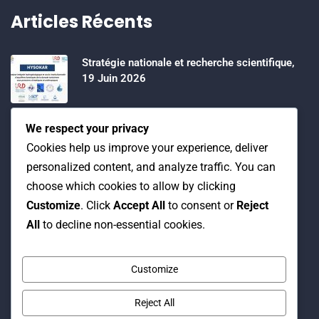
Articles Récents
Stratégie nationale et recherche scientifique,
19 Juin 2026
Water Expo 2026, 5,6 et 7 Mai 2026
We respect your privacy
Cookies help us improve your experience, deliver
personalized content, and analyze traffic. You can
Workshop on “INTEGRATED GROUNDWATER
choose which cookies to allow by clicking
MODELLING, 13-16 April 2026.
Customize
. Click
Accept All
to consent or
Reject
All
to decline non-essential cookies.
Customize
Reject All
© Copyright 2016 Association Eau et Développement.